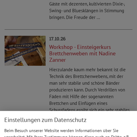
Gäste mit dezenten, kultivierten Dixie-,
Swing- und Bluesklängen in Stimmung
bringen. Die Freude der ...
17.10.26
Workshop - Einsteigerkurs
Brettchenweben mit Nadine
Zanner
Hierzulande kaum mehr bekannt ist die
Technik des Brettchenwebens, mit der
man sehr stabile und schöne Bänder
produzieren kann. Durch Verdrillen von
Fäden mit Hilfe der sogenannten
Brettchen und Einfügen eines
Schussfadens ergibt sich ein sehr stabiles
Gewebe, das mit einfachen oder sehr ...
Einstellungen zum Datenschutz
Beim Besuch unserer Website werden Informationen über Sie
verarbeitet. Mit Ihrer Zustimmung können diese auch an Dritte, z.B.