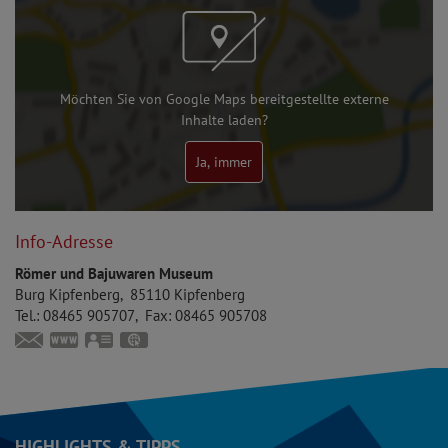
Möchten Sie von Google Maps bereitgestellte externe
Inhalte laden?
Ja, immer
Info-Adresse
Römer und Bajuwaren Museum
Burg Kipfenberg
85110
Kipfenberg
Tel.:
08465 905707
Fax:
08465 905708
museum@markt-kipfenberg.de
www.bajuwaren-kipfenberg.de
vCard
GPS:
48°56'53.84''N
11°23'52.51''E
HIGHLIGHTS & TIPPS