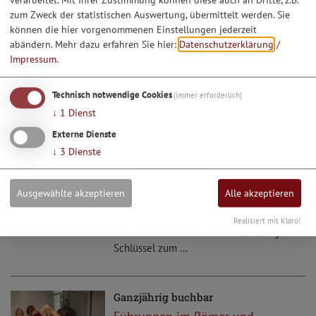
1
2
3
4
zum Zweck der statistischen Auswertung, übermittelt werden. Sie
können die hier vorgenommenen Einstellungen jederzeit
Buchbare Veranstaltungen
abändern.
Mehr dazu erfahren Sie hier:
Datenschutzerklärung
/
Impressum
.
Ganzjährig buchbar
Escape Room im Römer und
Technisch notwendige Cookies
(immer erforderlich)
Bajuwaren Museum
↓
1
Dienst
Geheimschriften und Codes waren den
Externe Dienste
Römern nicht fremd, Rätsel und
↓
3
Dienste
Schabernack auch nicht! Selbst der große
Caesar hatte ein eigenes
Verschlüsselungssystem. Unsere
Ausgewählte akzeptieren
Alle akzeptieren
Besatzung des Limesturms befindet sich
auf Patrouille in den germansichen
Realisiert mit Klaro!
Wäldern und muss der Wachablösung den
Schlüssel zum ...
Ganzjährig buchbar