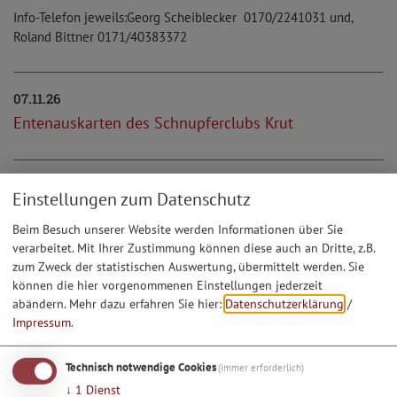
Info-Telefon jeweils:Georg Scheiblecker 0170/2241031 und,
Roland Bittner 0171/40383372
07.11.26
Entenauskarten des Schnupferclubs Krut
11.11.26
Einstellungen zum Datenschutz
St. Martinsfest im KiGa Schelldorf
Beim Besuch unserer Website werden Informationen über Sie
verarbeitet. Mit Ihrer Zustimmung können diese auch an Dritte, z.B.
zum Zweck der statistischen Auswertung, übermittelt werden. Sie
21.11.26
können die hier vorgenommenen Einstellungen jederzeit
Jahresabschlussessen der Aktiven FF Schelldorf-
abändern.
Mehr dazu erfahren Sie hier:
Datenschutzerklärung
/
Biberg-Krut
Impressum
.
Technisch notwendige Cookies
(immer erforderlich)
27.11.26
↓
1
Dienst