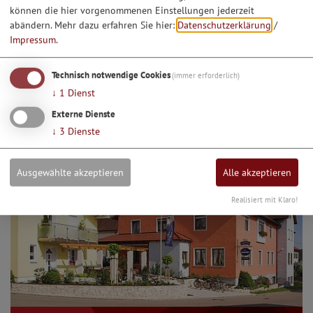
können die hier vorgenommenen Einstellungen jederzeit
abändern.
Mehr dazu erfahren Sie hier:
Datenschutzerklärung
/
Impressum
.
Pizzeria Piccolo | Kipfenberg
Technisch notwendige Cookies
(immer erforderlich)
↓
1
Dienst
Externe Dienste
↓
3
Dienste
Ausgewählte akzeptieren
Alle akzeptieren
Realisiert mit Klaro!