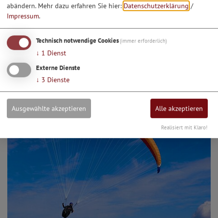
abändern.
Mehr dazu erfahren Sie hier:
Datenschutzerklärung
/
Impressum
.
Technisch notwendige Cookies
(immer erforderlich)
↓
1
Dienst
Dinosaurier Museum Altmühltal
Externe Dienste
↓
3
Dienste
Ausgewählte akzeptieren
Alle akzeptieren
Realisiert mit Klaro!